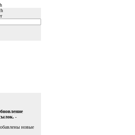
бновление
сылок.
-
обавлены новые
сылки
на