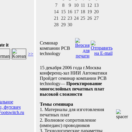
п
7
8
9
10
11
12
13
с
14
15
16
17
18
19
20
э
21
22
23
24
25
26
27
28
29
30
О
-
Семинар
te it
компании PCB
Т
technology
и
>>
м
о
15 декабря 2006 года г.Москва
п
конференц-зал НИИ Автоматики
м
Пройдет семинар компании PCB
н
technology—
Проектирование
многослойных печатных плат
высокой сложности
О
Темы семинара
р
1. Материалы для изготовления
печатных плат
В
2. Волновое сопротивление
"
(импеданс) проводников
п
3. Технологические параметры
с