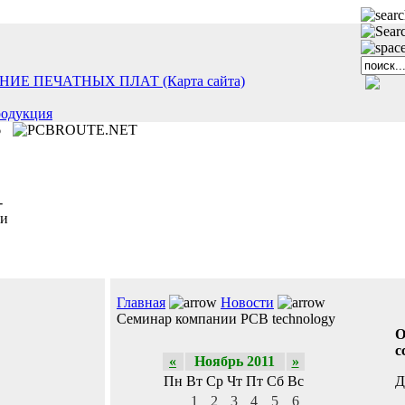
одукция
6
-
ли
Главная
Новости
Семинар компании PCB technology
О
с
«
Ноябрь 2011
»
Д
Пн
Вт
Ср
Чт
Пт
Сб
Вс
с
1
2
3
4
5
6