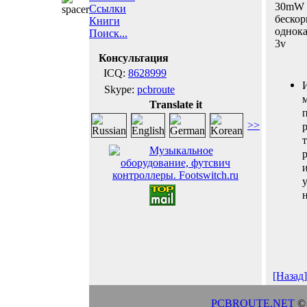
30mW
Ссылки
беско
Книги
однок
Поиск...
3v
Консультация
ICQ:
8628999
Skype:
pcbroute
Translate it
>>
р
и
н
[Назад]
PCBROUTE.NET
© 