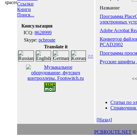
Ссылки
Название
Книги
Поиск...
Программа Place
электронных уст
Консультация
Adobe Acrobat Re
ICQ:
8628999
Конвертор файло
Skype:
pcbroute
PCAD2002
Translate it
Программа прос
>>
Русские шрифты
<<
Статьи по э
Справочни
[Назад]
PCBROUTE.NET
© 