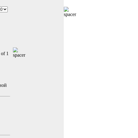
 of 1
ной