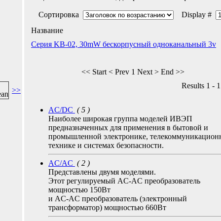
Сортировка
Display #
Название
Серия KB-02, 30mW бескорпусный одноканальный 3v
<< Start
< Prev
1
Next >
End >>
Results 1 - 1
>>
AC/DC
( 5 )
Наиболее широкая группа моделей ИВЭП
предназначенных для применения в бытовой и
промышленной электронике, телекоммуникацион
технике и системах безопасности.
AC/AC
( 2 )
Представлены двумя моделями.
Этот регулируемый AC-AC преобразователь
мощностью 150Вт
и AC-AC преобразователь (электронный
трансформатор) мощностью 660Вт