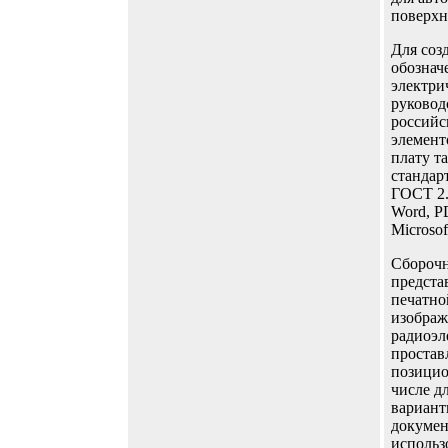
поверхн
Для соз
обознач
электри
руковод
российс
элемент
плату т
стандар
ГОСТ 2.
Word, P
Microsof
Сборочн
предста
печатно
изображ
радиоэл
простав
позицио
числе д
вариант
докумен
использ