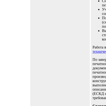
Сн
пе
Уч
со
По
(с
по
Вы
ст
ко
Работа 
техниче
По заве
печатно
докумен
печатно
произво
констру
выполне
описанн
(ЕСКД 
требова
Станд