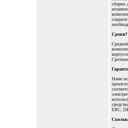
сборки 
незамен
компоне
сократи
необход
Сроки?
Средний
компоне
корпусо
Срочные
Гарант
Нами ис
проекти
соответ
электри
использ
средств
ERC, D
Сколько