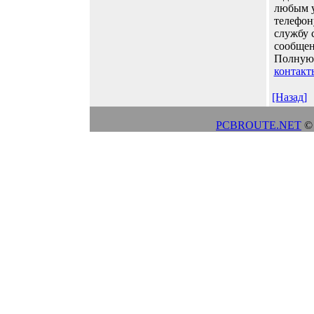
любым у
телефон
службу 
сообщен
Полную 
контакт
[Назад]
PCBROUTE.NET
© 