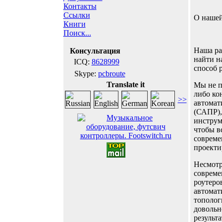
Контакты
Ссылки
О нашей 
Книги
Поиск...
Наша ра
Консультация
найти н
ICQ:
8628999
способ 
Skype:
pcbroute
Translate it
Мы не п
либо ко
>>
автомат
(САПР),
инструм
чтобы в
совреме
проекти
Несмотр
совреме
роутеро
автомат
тополог
довольн
результа