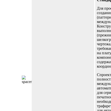
Для про
создани
(паттер
междуна
Констру
выполня
(прежни
шелкогр
чертежа
требова
на плат
компоне
содержа
координа
Спроект
полност
междуна
автомат
для сер
печатно
необход
трафаре
для авт