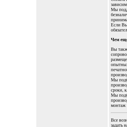
зависим
Мы подд
безнали
принима
Если Вы
обязател
Чем ещ
Вы такж
сопрово
размеще
опытных
печатно
произво
Мы подб
произво
сроки, к
Мы подб
произво
монтаж 
Все воз
задать 