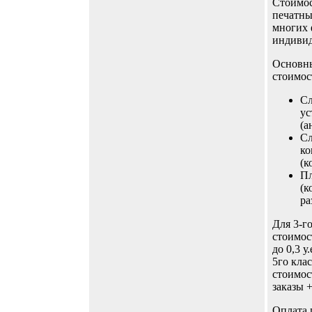
Стоимос
печатны
многих 
индивид
Основн
стоимос
Сл
ус
(а
Сл
ко
(к
Пл
(к
ра
Для 3-го
стоимос
до 0,3 у
5го клас
стоимос
заказы 
Оплата 