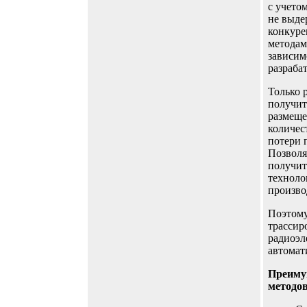
с учето
не выде
конкуре
методам
зависим
разраба
Только 
получит
размеще
количес
потери 
Позволя
получит
техноло
произво
Поэтому
трассир
радиоэл
автомат
Преиму
методов