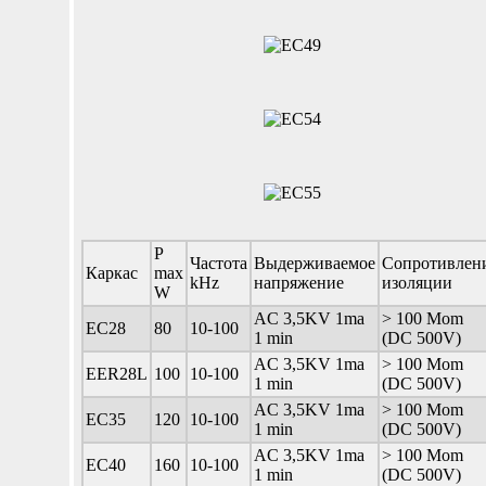
P
Частота
Выдерживаемое
Сопротивлен
Каркас
max
kHz
напряжение
изоляции
W
AC 3,5KV 1ma
> 100 Mom
ЕС28
80
10-100
1 min
(DC 500V)
AC 3,5KV 1ma
> 100 Mom
EER28L
100
10-100
1 min
(DC 500V)
AC 3,5KV 1ma
> 100 Mom
EC35
120
10-100
1 min
(DC 500V)
AC 3,5KV 1ma
> 100 Mom
EC40
160
10-100
1 min
(DC 500V)